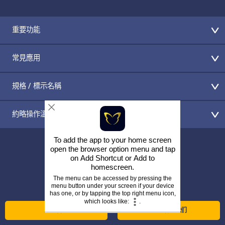
重要功能
常見應用
規格 / 標示名稱
約略操作溫度
To add the app to your home screen
open the browser option menu and tap
on
Add Shortcut
or
Add to
homescreen
.
Return to the Alloy Wire website
The menu can be accessed by pressing the
menu button under your screen if your device
has one, or by tapping the top right menu icon,
which looks like:
.
立即咨询
打电话给我们