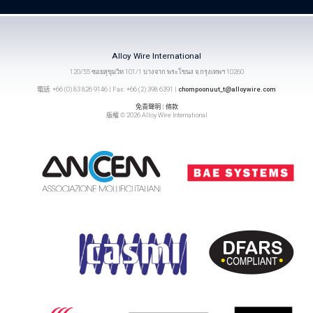
Alloy Wire International
120/55 ซอยสุขุมวิท 101/1 บางจาก พระโขนง จ.กรุงเทพฯ 10260
電話: +66 (0) 83 826 9146 | Fax: +66 (2) 398 6391 |
chompoonuut_t@alloywire.com
免責聲明
|
條款
版權 © 2026 Alloy Wire International