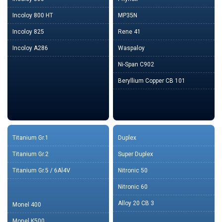
Incoloy 800 HT
MP35N
Incoloy 825
Rene 41
Incoloy A286
Waspaloy
Ni-Span C902
Beryllium Copper CB 101
Titanium Gr.1
Duplex
Titanium Gr.2
Super Duplex
Titanium Gr.5 / 6Al4V
Nitronic 50
Nitronic 60
Alloy 20 CB 3
Monel 400
Monel K500