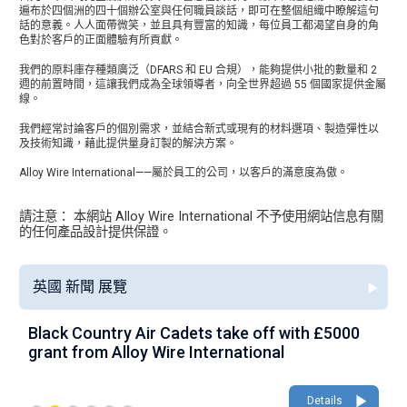
遍布於四個洲的四十個辦公室與任何職員談話，即可在整個組織中瞭解這句
話的意義。人人面帶微笑，並且具有豐富的知識，每位員工都渴望自身的角
色對於客戶的正面體驗有所貢獻。
我們的原料庫存種類廣泛（DFARS 和 EU 合規），能夠提供小批的數量和 2
週的前置時間，這讓我們成為全球領導者，向全世界超過 55 個國家提供金屬
線。
我們經常討論客戶的個別需求，並結合新式或現有的材料選項、製造彈性以
及技術知識，藉此提供量身訂製的解決方案。
Alloy Wire International——屬於員工的公司，以客戶的滿意度為傲。
請注意： 本網站 Alloy Wire International 不予使用網站信息有關
的任何產品設計提供保證。
英國 新聞 展覽
Black Country Air Cadets take off with £5000
A
grant from Alloy Wire International
g
Details