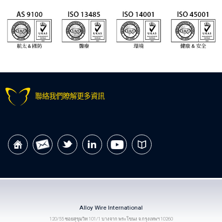
聯絡我們瞭解更多資訊
Alloy Wire International
120/55 ซอยสุขุมวิท 101/1 บางจาก พระโขนง จ.กรุงเทพฯ 10260