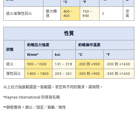
°C
°F
壓力釋
400 –
750 –
空
退火或彈性回火
2
放
450
840
氣
性質
約略拉力強度
約略操作溫度
狀態
N/mm²
ksi
°C
°F
退火
900 – 1500
131 – 218
-200 到 +900
-330 到 +1650
彈性回火
1400 – 1800
203 – 261
-200 到 +900
-330 到 +1650
以上拉力強度範圍是一般範圍。若您有不同的需求，請詢問。
*Haynes International 的貿易名稱
**靜態應用 = 靜止／固定／無動／剛性