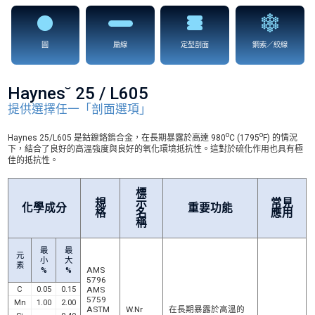
圓
扁線
定型剖面
鋼索／絞線
Haynes˘ 25 / L605
提供選擇任一「剖面選項」
o
o
Haynes 25/L605 是鈷鎳鉻鎢合金，在長期暴露於高達 980
C (1795
F) 的情況
下，結合了良好的高溫強度與良好的氧化環境抵抗性。這對於硫化作用也具有極
佳的抵抗性。
標
規
示
常見
化學成分
重要功能
格
名
應用
稱
最
最
元
小
大
素
%
%
AMS
5796
C
0.05
0.15
AMS
5759
Mn
1.00
2.00
ASTM
W.Nr
在長期暴露於高溫的