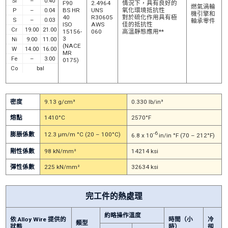
Si
–
0.40
F90
2.4964
情況下，具有良好的
燃氣渦輪
P
–
0.04
BS HR
UNS
氧化環境抵抗性
機引擎和
40
R30605
對於硫化作用具有極
S
–
0.03
軸承零件
ISO
AWS
佳的抵抗性
Cr
19.00
21.00
15156-
060
高溫靜態應用**
3
Ni
9.00
11.00
(NACE
W
14.00
16.00
MR
Fe
–
3.00
0175)
Co
bal
密度
9.13 g/cm³
0.330 lb/in³
熔點
1410°C
2570°F
-6
膨脹係數
12.3 μm/m °C (20 – 100°C)
6.8 x 10
in/in °F (70 – 212°F)
剛性係數
98 kN/mm²
14214 ksi
彈性係數
225 kN/mm²
32634 ksi
完工件的熱處理
約略操作溫度
依 Alloy Wire 提供的
時間（小
冷
類型
狀態
時）
卻