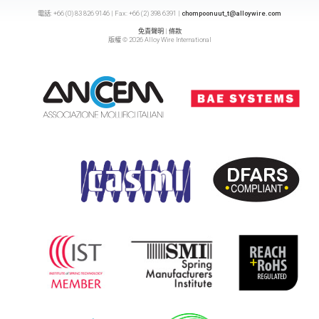
電話: +66 (0) 83 826 9146 | Fax: +66 (2) 398 6391 |
chompoonuut_t@alloywire.com
免責聲明
|
條款
版權 © 2026 Alloy Wire International