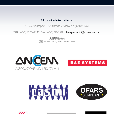
Alloy Wire International
120/55 ซอยสุขุมวิท 101/1 บางจาก พระโขนง จ.กรุงเทพฯ 10260
電話: +66 (0) 83 826 9146 | Fax: +66 (2) 398 6391 |
chompoonuut_t@alloywire.com
免責聲明
|
條款
版權 © 2026 Alloy Wire International