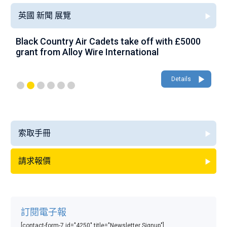
英國 新聞 展覽
Black Country Air Cadets take off with £5000
A
grant from Alloy Wire International
g
Details
索取手冊
請求報價
訂閱電子報
[contact-form-7 id="4250" title="Newsletter Signup"]