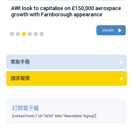
AWI look to capitalise on £150,000 aerospace
W
growth with Farnborough appearance
Details
索取手冊
請求報價
訂閱電子報
[contact-form-7 id="4250" title="Newsletter Signup"]