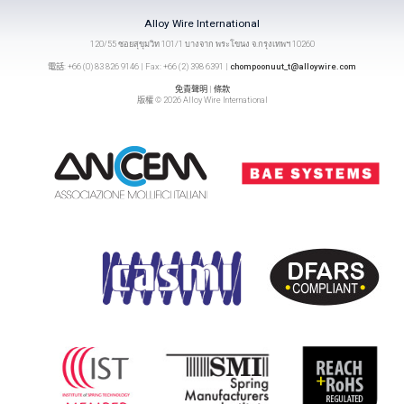
Alloy Wire International
120/55 ซอยสุขุมวิท 101/1 บางจาก พระโขนง จ.กรุงเทพฯ 10260
電話: +66 (0) 83 826 9146 | Fax: +66 (2) 398 6391 |
chompoonuut_t@alloywire.com
免責聲明
|
條款
版權 © 2026 Alloy Wire International