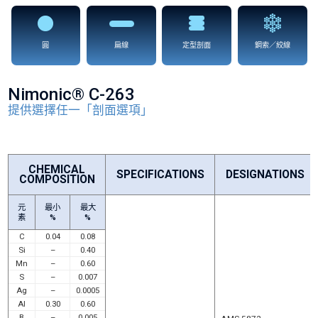
圓
扁線
定型剖面
鋼索／絞線
Nimonic® C-263
提供選擇任一「剖面選項」
CHEMICAL
SPECIFICATIONS
DESIGNATIONS
COMPOSITION
元
最小
最大
素
%
%
C
0.04
0.08
Si
–
0.40
Mn
–
0.60
S
–
0.007
Ag
–
0.0005
AI
0.30
0.60
B
–
0.005