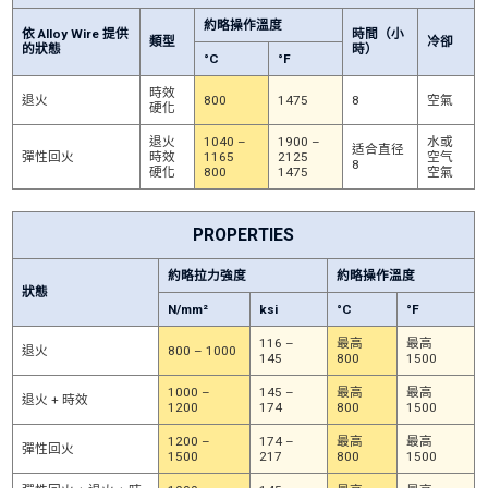
約略操作溫度
依 Alloy Wire 提供
時間（小
類型
冷卻
的狀態
時）
°C
°F
時效
退火
800
1475
8
空氣
硬化
退火
1040 –
1900 –
水或
适合直径
彈性回火
時效
1165
2125
空气
8
硬化
800
1475
空氣
PROPERTIES
約略拉力強度
約略操作溫度
狀態
N/mm²
ksi
°C
°F
116 –
最高
最高
退火
800 – 1000
145
800
1500
1000 –
145 –
最高
最高
退火 + 時效
1200
174
800
1500
1200 –
174 –
最高
最高
彈性回火
1500
217
800
1500