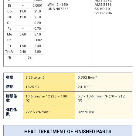
AMS 5872
W.Nr. 2.4650
AMS 5886
Bi
–
0.0001
UNS N07263
BS HR 10
Co
19.0
21.0
BS HR 206
Cr
19.0
21.0
Cu
–
0.20
Fe
–
0.70
Mo
5.60
6.10
Pb
–
0.002
Ti
1.90
2.40
Ti+AI
2.40
2.80
Ni
Bal
密度
8.36 g/cm3
0.302 lb/in³
熔點
1325 °C
2415 °F
膨脹係
10.6 μm/m• °C (20 – 100
5.7 x 10-6 in/in• °F (70 – 212
數
°C)
°F)
彈性係
222.5 kN/mm²
32270 ksi
數
HEAT TREATMENT OF FINISHED PARTS