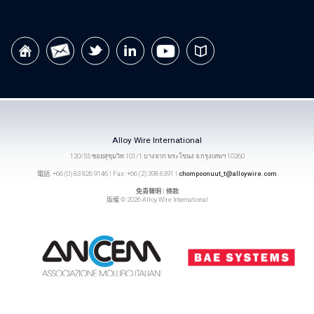
Alloy Wire International
120/55 ซอยสุขุมวิท 101/1 บางจาก พระโขนง จ.กรุงเทพฯ 10260
電話: +66 (0) 83 826 9146 | Fax: +66 (2) 398 6391 |
chompoonuut_t@alloywire.com
免責聲明
|
條款
版權 © 2026 Alloy Wire International