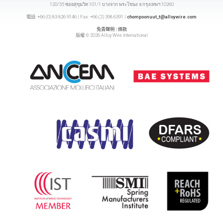
120/55 ซอยสุขุมวิท 101/1 บางจาก พระโขนง จ.กรุงเทพฯ 10260
電話: +66 (0) 83 826 9146 | Fax: +66 (2) 398 6391 |
chompoonuut_t@alloywire.com
免責聲明
|
條款
版權 © 2026 Alloy Wire International