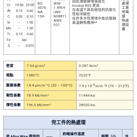
因此潛變破壞強度比
BS
W.Nr
處理
Cr
19.00
23.00
Incoloy 800 更高
3076
1.4959
工業
在高溫下具有極佳的抗氧化
Al
0.15
0.60
NA
UNS
用電
性和滲碳性
15H
N08811
爐
C
0.05
0.10
在許多水性環境中能抗腐蝕
AWS
熱處
Si
–
1.00
高溫靜態應用**
021
理設
Mn
–
1.50
備
Ti
0.15
0.60
Fe
bal
S
–
0.015
密度
7.94 g/cm³
0.287 lb/in³
熔點
1385°C
2525°F
-6
膨脹係數
14.4 μm/m °C (20 – 100°C)
7.9 x 10
in/in °F (70 – 212°F)
剛性係數
78.9 kN/mm²
11444 ksi
彈性係數
196.5 kN/mm²
28500 ksi
完工件的熱處理
約略操作溫度
依 Alloy Wire 提供的
時間（小
冷