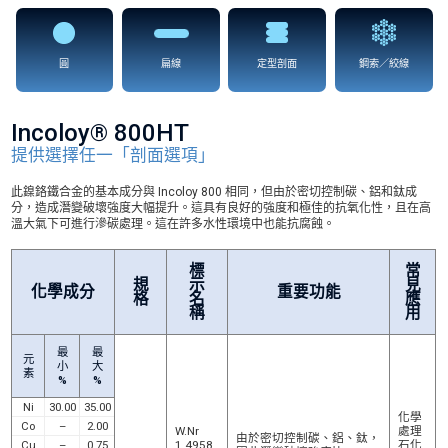
圓
扁線
定型剖面
鋼索／絞線
Incoloy® 800HT
提供選擇任一「剖面選項」
此鎳鉻鐵合金的基本成分與 Incoloy 800 相同，但由於密切控制碳、鋁和鈦成
分，造成潛變破壞強度大幅提升。這具有良好的強度和極佳的抗氧化性，且在高
溫大氣下可進行滲碳處理。這在許多水性環境中也能抗腐蝕。
標
常
規
示
見
化學成分
重要功能
格
名
應
稱
用
最
最
元
小
大
素
%
%
Ni
30.00
35.00
化學
Co
–
2.00
W.Nr
處理
由於密切控制碳、鋁、鈦，
Cu
–
0.75
1.4958
石化