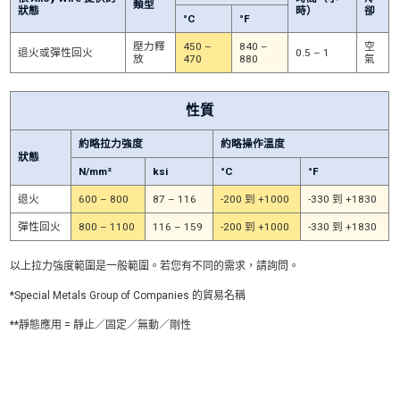
類型
狀態
時）
卻
°C
°F
壓力釋
450 –
840 –
空
退火或彈性回火
0.5 – 1
放
470
880
氣
性質
約略拉力強度
約略操作溫度
狀態
N/mm²
ksi
°C
°F
退火
600 – 800
87 – 116
-200 到 +1000
-330 到 +1830
彈性回火
800 – 1100
116 – 159
-200 到 +1000
-330 到 +1830
以上拉力強度範圍是一般範圍。若您有不同的需求，請詢問。
*Special Metals Group of Companies 的貿易名稱
**靜態應用 = 靜止／固定／無動／剛性