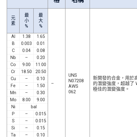
格
名稱
最
最
元
小
大
素
%
%
Al
1.38
1.65
B
0.003
0.01
C
0.04
0.08
Nb
–
0.20
Co
9.00
11.00
Cr
18.50
20.50
UNS
新開發的合金，用於高溫結構
Cu
–
0.10
N07208
–
的潛變強度，超越了 Wasp
Fe
–
1.50
AWS
極佳的潛變強度。
062
Mn
–
0.30
Mo
8.00
9.00
Ni
bal
P
–
0.015
S
–
0.015
Si
–
0.15
Ta
–
0.10