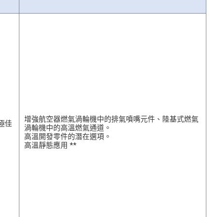
增強航空器燃氣渦輪機中的排氣噴嘴元件、陸基式燃氣
有極佳
渦輪機中的高溫燃氣通道。
高溫開發零件的潛在選項。
高溫靜態應用 **