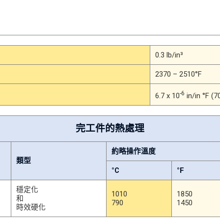
0.3 lb/in³
2370 – 2510°F
-6
6.7 x 10
in/in °F (7
完工件的熱處理
約略操作溫度
類型
°C
°F
穩定化
1010
1850
和
790
1450
時效硬化