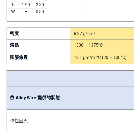
Ti
1.90
2.30
W
–
0.50
密度
8.27 g/cm³
熔點
1300 – 1375°C
膨脹係數
12.1 μm/m °C (20 – 100°C)
依 Alloy Wire 提供的狀態
彈性回火