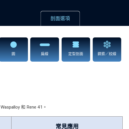
剖面選項
圓
扁線
定型剖面
鋼索／絞線
lloy 和 Rene 41。
常見應用