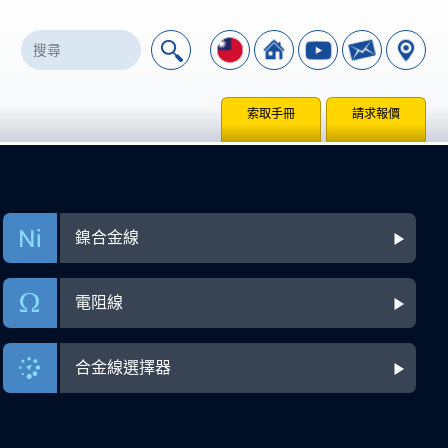
索取手冊
請求報價
鎳合金線
電阻線
合金線選擇器