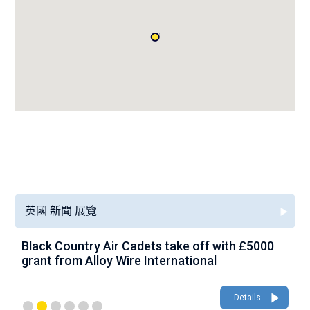
英國 新聞 展覽
Black Country Air Cadets take off with £5000
A
grant from Alloy Wire International
g
Details