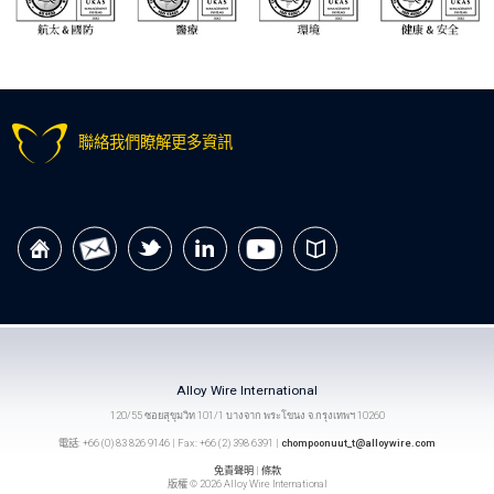
聯絡我們瞭解更多資訊
Alloy Wire International
120/55 ซอยสุขุมวิท 101/1 บางจาก พระโขนง จ.กรุงเทพฯ 10260
電話: +66 (0) 83 826 9146 | Fax: +66 (2) 398 6391 |
chompoonuut_t@alloywire.com
免責聲明
|
條款
版權 © 2026 Alloy Wire International