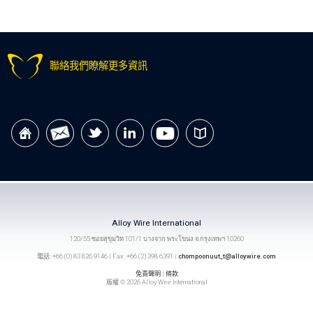
聯絡我們瞭解更多資訊
Alloy Wire International
120/55 ซอยสุขุมวิท 101/1 บางจาก พระโขนง จ.กรุงเทพฯ 10260
電話: +66 (0) 83 826 9146 | Fax: +66 (2) 398 6391 |
chompoonuut_t@alloywire.com
免責聲明
|
條款
版權 © 2026 Alloy Wire International