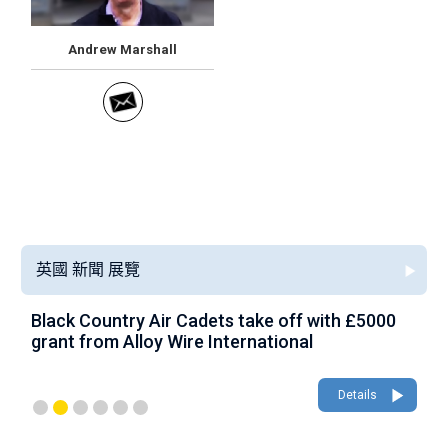
Andrew Marshall
英國 新聞 展覽
Black Country Air Cadets take off with £5000
A
grant from Alloy Wire International
g
Details