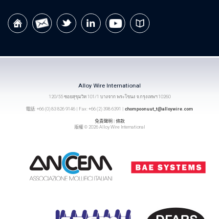
Alloy Wire International
120/55 ซอยสุขุมวิท 101/1 บางจาก พระโขนง จ.กรุงเทพฯ 10260
電話: +66 (0) 83 826 9146 | Fax: +66 (2) 398 6391 |
chompoonuut_t@alloywire.com
免責聲明
|
條款
版權 © 2026 Alloy Wire International