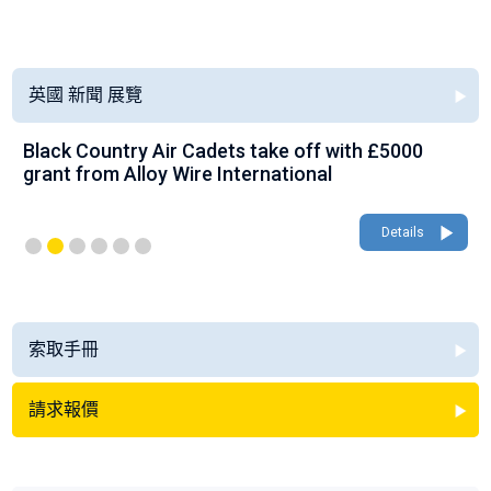
英國 新聞 展覽
Black Country Air Cadets take off with £5000
grant from Alloy Wire International
Details
索取手冊
請求報價