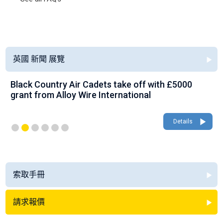
英國 新聞 展覽
Black Country Air Cadets take off with £5000
grant from Alloy Wire International
Details
索取手冊
請求報價