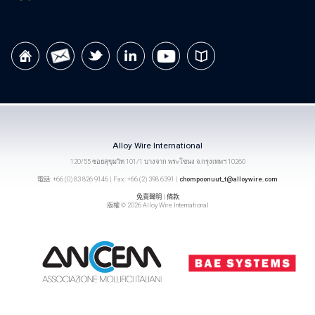
Alloy Wire International
120/55 ซอยสุขุมวิท 101/1 บางจาก พระโขนง จ.กรุงเทพฯ 10260
電話: +66 (0) 83 826 9146 | Fax: +66 (2) 398 6391 |
chompoonuut_t@alloywire.com
免責聲明
|
條款
版權 © 2026 Alloy Wire International