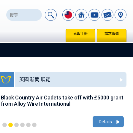
索取手冊
請求報價
英國 新聞 展覽
Black Country Air Cadets take off with £5000 grant
A
from Alloy Wire International
g
Details